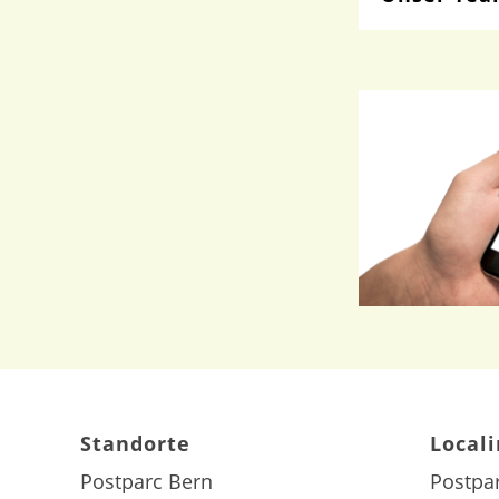
Standorte
Local
Postparc Bern
Postpa