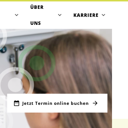
ÜBER
KARRIERE
UNS
RMELS
izinisches Angebot
takt
ser Team
min buchen
RZERS
Jetzt Termin online buchen