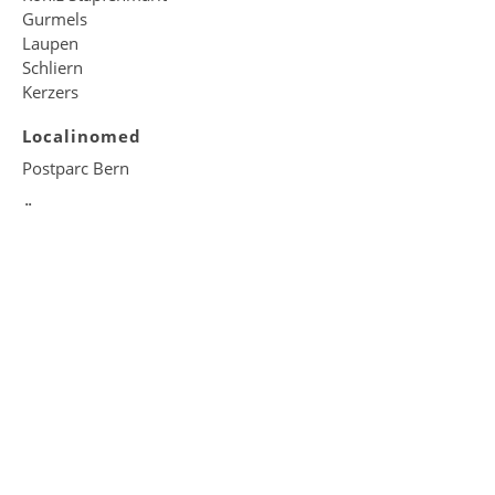
Gurmels
Laupen
Schliern
Kerzers
Localinomed
Postparc Bern
Über uns
Was uns wichtig ist
Vision & Geschichte
Organisation
Management Services
Unsere Partner
Jobs
Unsere Stellenangebote
©
Impressum
Datenschutz
Localmed & City Notfall AG