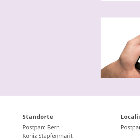
Standorte
Local
Postparc Bern
Postpa
Köniz Stapfenmärit