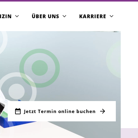
IZIN
ÜBER UNS
KARRIERE
RMELS
izinisches Angebot
takt
ser Team
min buchen
RZERS
Jetzt Termin online buchen