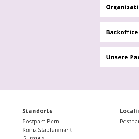
Organisat
Backoffice
Unsere Pa
Standorte
Local
Postparc Bern
Postpa
Köniz Stapfenmärit
Gurmels