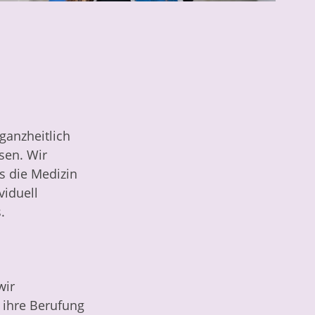
ganzheitlich
sen. Wir
as die Medizin
viduell
.
wir
s ihre Berufung