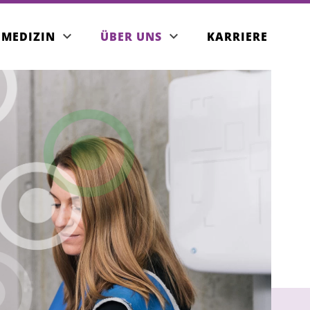
DMEDIZIN
ÜBER UNS
KARRIERE
RMELS
izinisches Angebot
takt
ser Team
min buchen
RZERS