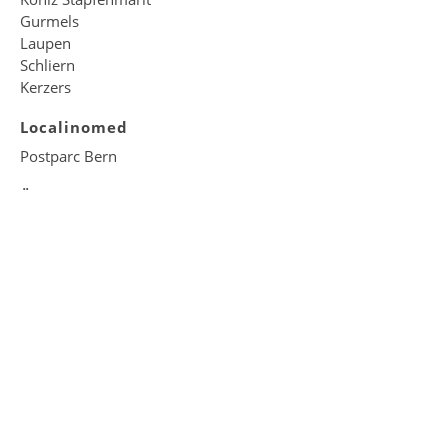
Gurmels
Laupen
Schliern
Kerzers
Localinomed
Postparc Bern
Über uns
Was uns wichtig ist
Vision & Geschichte
Organisation
Management Services
Unsere Partner
Jobs
Unsere Stellenangebote
©
Impressum
Datenschutz
Localmed & City Notfall AG