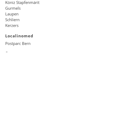
Köniz Stapfenmärit
Gurmels
Laupen
Schliern
Kerzers
Localinomed
Postparc Bern
Über uns
Was uns wichtig ist
Vision & Geschichte
Organisation
Management Services
Unsere Partner
Jobs
Unsere Stellenangebote
©