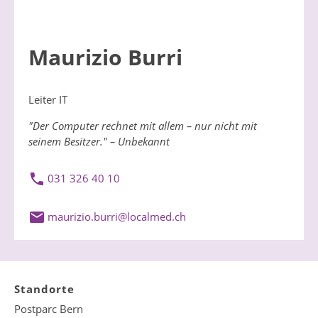
Maurizio Burri
Leiter IT
"Der Computer rechnet mit allem – nur nicht mit
seinem Besitzer." – Unbekannt
031 326 40 10
m
r
z
b
rr
l
c
lm
d
ch
Standorte
Postparc Bern